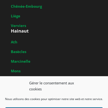
Chênée-Embourg
Liège
Verviers
Hainaut
Ath
Basècles
Marcinelle
Mons
Obrecheuil
Gérer le consentement aux
Brabant Wallon
cookies
Nivelles
Nous utilisons des cookies pour optimiser notre site web et notre service.