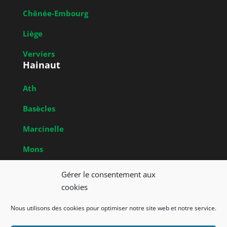
Chênée-Embourg
Liège
Verviers
Hainaut
Ath
Basècles
Marcinelle
Mons
Obrecheuil
Gérer le consentement aux
Brabant Wallon
cookies
Nivelles
Nous utilisons des cookies pour optimiser notre site web et notre service.