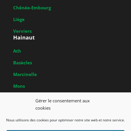
Chênée-Embourg
Liège
Verviers
Hainaut
Ath
Basècles
Marcinelle
Mons
Obrecheuil
Gérer le consentement aux
Brabant Wallon
cookies
Nivelles
Nous utilisons des cookies pour optimiser notre site web et notre service.