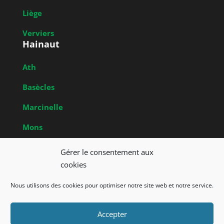
Liège
Verviers
Hainaut
Ath
Basècles
Marcinelle
Mons
Obrecheuil
Gérer le consentement aux
Brabant Wallon
cookies
Nivelles
Nous utilisons des cookies pour optimiser notre site web et notre service.
Accepter
Union Francophone des Amis de la Nature de