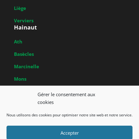
Liège
Verviers
Hainaut
Ath
Basècles
Marcinelle
Mons
Obrecheuil
Gérer le consentement aux
Brabant Wallon
cookies
Nivelles
Nous utilisons des cookies pour optimiser notre site web et notre service.
Accepter
Union Francophone des Amis de la Nature de