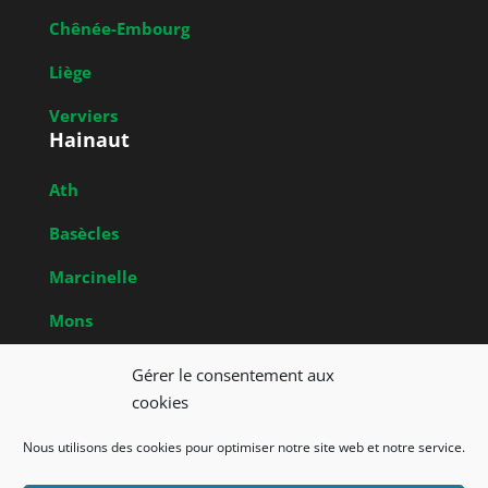
Chênée-Embourg
Liège
Verviers
Hainaut
Ath
Basècles
Marcinelle
Mons
Obrecheuil
Gérer le consentement aux
Brabant Wallon
cookies
Nivelles
Nous utilisons des cookies pour optimiser notre site web et notre service.