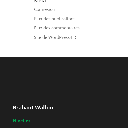
Méta
Connexion
Flux des publications
Flux des commentaires
Site de WordPress-FR
Brabant Wallon
Nivelles