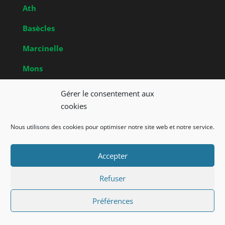
Ath
Basècles
Marcinelle
Mons
Obrecheuil
Gérer le consentement aux
Brabant Wallon
cookies
Nivelles
Nous utilisons des cookies pour optimiser notre site web et notre service.
Accepter
Union Francophone des Amis de la Nature de
Belgique a.s.b.l. – Powered by Media2001
Refuser
Préférences