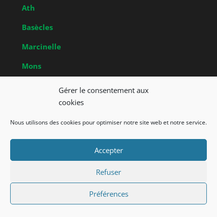
Ath
Basècles
Marcinelle
Mons
Obrecheuil
Gérer le consentement aux
Brabant Wallon
cookies
Nivelles
Nous utilisons des cookies pour optimiser notre site web et notre service.
Accepter
Union Francophone des Amis de la Nature de
Belgique a.s.b.l. – Powered by Media2001
Refuser
Préférences