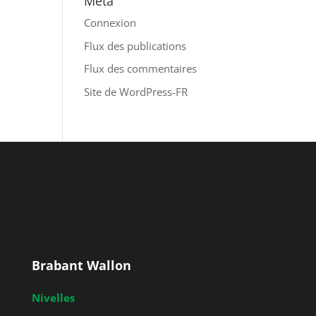
Méta
Connexion
Flux des publications
Flux des commentaires
Site de WordPress-FR
Brabant Wallon
Nivelles